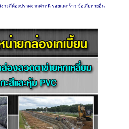
งกะสีต้องปราศจากตำหนิ รอยแตกร้าว ข้อเสียหายอื่น