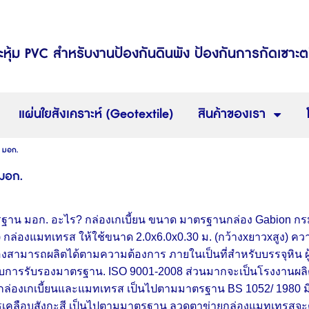
ะหุ้ม PVC สำหรับงานป้องกันดินพัง ป้องกันการกัดเซาะ
แผ่นใยสังเคราะห์ (Geotextile)
สินค้าของเรา
 มอก.
มอก.
รฐาน มอก. อะไร? กล่องเกเบี้ยน ขนาด มาตรฐานกล่อง Gabion กร
ง) กล่องแมทเทรส ให้ใช้ขนาด 2.0x6.0x0.30 ม. (กว้างxยาวxสูง)
งสามารถผลิตได้ตามความต้องการ ภายในเป็นที่สำหรับบรรจุหิน ผ
ับการรับรองมาตรฐาน. ISO 9001-2008 ส่วนมากจะเป็นโรงงานผลิต
ิตกล่องเกเบี้ยนและแมทเทรส เป็นไปตามมาตรฐาน BS 1052/ 1980
เคลือบสังกะสี เป็นไปตามมาตรฐาน ลวดตาข่ายกล่องแมทเทรสจะต้อง