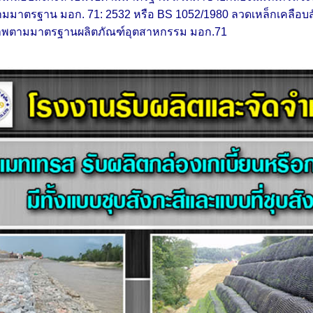
ามมาตรฐาน มอก. 71: 2532 หรือ BS 1052/1980 ลวดเหล็กเคลือบสั
ภาพตามมาตรฐานผลิตภัณฑ์อุตสาหกรรม มอก.71