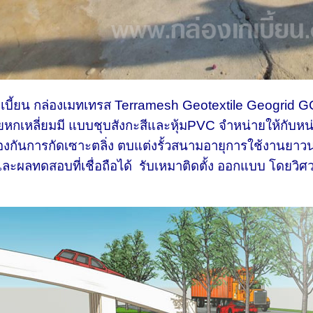
เบี้ยน กล่องเมทเทรส Terramesh Geotextile Geogrid GC
ยหกเหลี่ยมมี แบบชุบสังกะสีและหุ้มPVC จำหน่ายให้กับ
ป้องกันการกัดเซาะตลิ่ง ตบแต่งรั้วสนามอายุการใช้งานย
ละผลทดสอบที่เชื่อถือได้ รับเหมาติดตั้ง ออกแบบ โดย